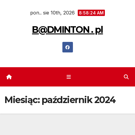
Skip
pon.. sie 10th, 2026
to
8:58:24 AM
content
B@DMINTON . pl
Miesiąc:
październik 2024