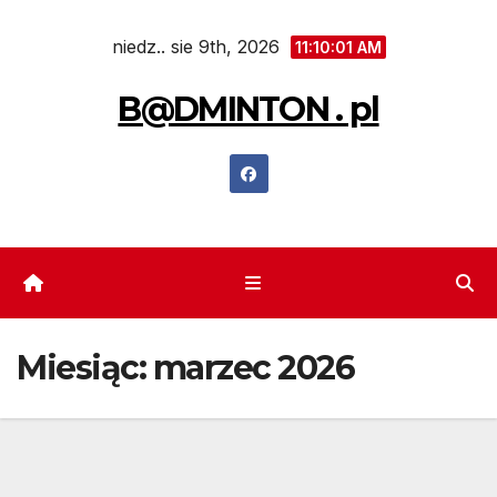
Skip
niedz.. sie 9th, 2026
to
11:10:02 AM
content
B@DMINTON . pl
Miesiąc:
marzec 2026