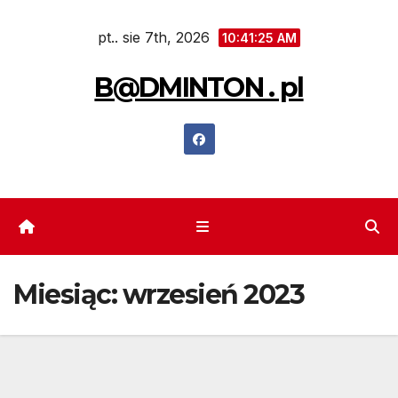
Skip
pt.. sie 7th, 2026
to
10:41:26 AM
content
B@DMINTON . pl
Miesiąc:
wrzesień 2023