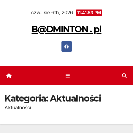
Skip
czw.. sie 6th, 2026
to
11:41:54 PM
content
B@DMINTON . pl
Kategoria:
Aktualności
Aktualności