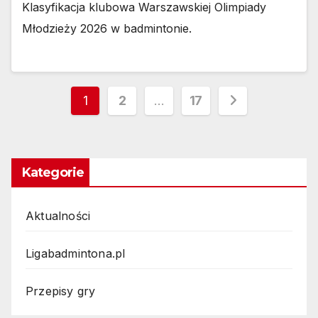
Klasyfikacja klubowa Warszawskiej Olimpiady
Młodzieży 2026 w badmintonie.
Stronicowanie
1
2
…
17
wpisów
Kategorie
Aktualności
Ligabadmintona.pl
Przepisy gry