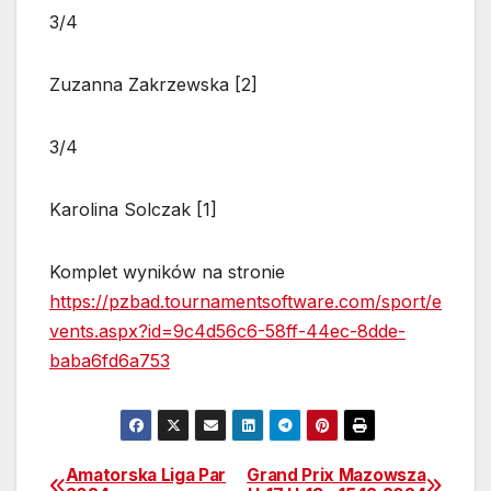
3/4
Zuzanna Zakrzewska [2]
3/4
Karolina Solczak [1]
Komplet wyników na stronie
https://pzbad.tournamentsoftware.com/sport/e
vents.aspx?id=9c4d56c6-58ff-44ec-8dde-
baba6fd6a753
Amatorska Liga Par
Grand Prix Mazowsza
Nawigacja