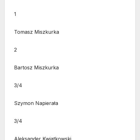
1
Tomasz Miszkurka
2
Bartosz Miszkurka
3/4
Szymon Napierała
3/4
Aleksander Kwiatkowski