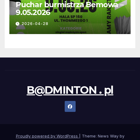
Puchar burmistrza Bemowa –
9.05.2026
2026-04-28
B@DMINTON . pl
Proudly powered by WordPress
|
Theme: News Way by