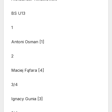
BS U13
1
Antoni Osman [1]
2
Maciej Fąfara [4]
3/4
Ignacy Gunia [3]