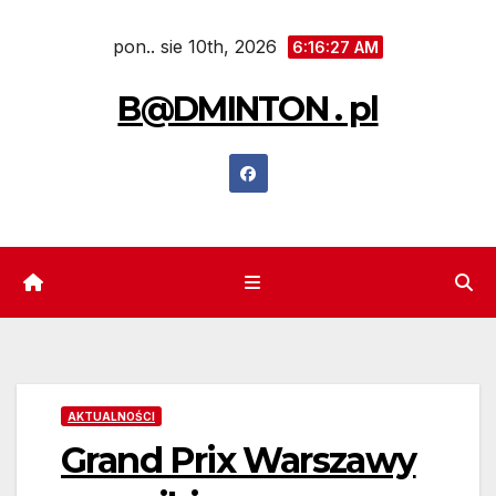
Skip
pon.. sie 10th, 2026
to
6:16:28 AM
content
B@DMINTON . pl
AKTUALNOŚCI
Grand Prix Warszawy