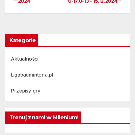
2024
U-17,U-13 – 15.12.2024
wpisu
Kategorie
Aktualności
Ligabadmintona.pl
Przepisy gry
Trenuj z nami w Milenium!