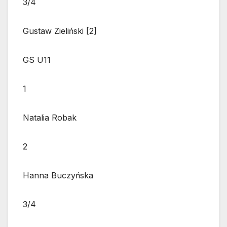
3/4
Gustaw Zieliński [2]
GS U11
1
Natalia Robak
2
Hanna Buczyńska
3/4