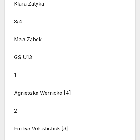
Klara Zatyka
3/4
Maja Ząbek
GS U13
1
Agnieszka Wernicka [4]
2
Emiliya Voloshchuk [3]