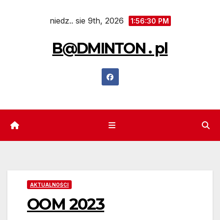
Skip
niedz.. sie 9th, 2026
to
1:56:31 PM
content
B@DMINTON . pl
AKTUALNOŚCI
OOM 2023