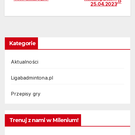
Nawigacja
25.04.2023
wpisu
Kategorie
Aktualności
Ligabadmintona.pl
Przepisy gry
Trenuj z nami w Milenium!