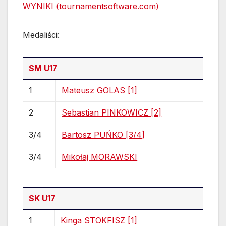
WYNIKI (tournamentsoftware.com)
Medaliści:
SM U17
1
Mateusz GOLAS [1]
2
Sebastian PINKOWICZ [2]
3/4
Bartosz PUŃKO [3/4]
3/4
Mikołaj MORAWSKI
SK U17
1
Kinga STOKFISZ [1]