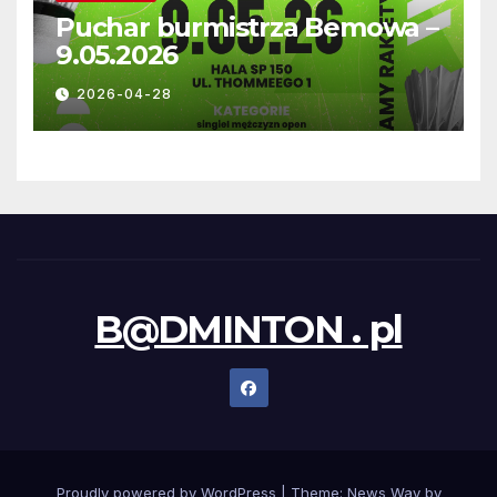
Puchar burmistrza Bemowa –
9.05.2026
2026-04-28
B@DMINTON . pl
Proudly powered by WordPress
|
Theme: News Way by