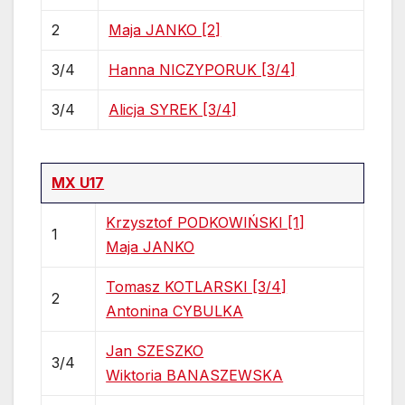
2
Maja JANKO [2]
3/4
Hanna NICZYPORUK [3/4]
3/4
Alicja SYREK [3/4]
MX U17
Krzysztof PODKOWIŃSKI [1]
1
Maja JANKO
Tomasz KOTLARSKI [3/4]
2
Antonina CYBULKA
Jan SZESZKO
3/4
Wiktoria BANASZEWSKA